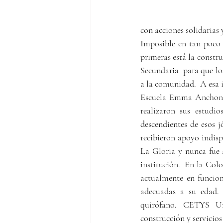
con acciones solidarias y
Imposible en tan poco 
primeras está la constru
Secundaria  para que los
a la comunidad.  A esa 
Escuela Emma Anchondo
realizaron sus estudio
descendientes de esos j
recibieron apoyo indisp
La Gloria y nunca fue a
institución.  En la Col
actualmente en funcione
adecuadas a su edad. 
quirófano. CETYS Uni
construcción y servicio