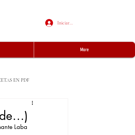
Iniciar sesión
More
CETAS EN PDF
 de…)
ante Laba