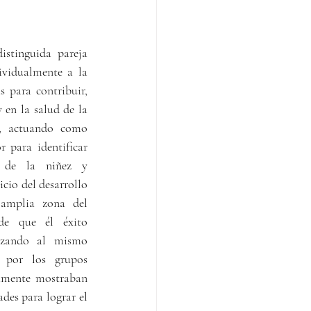
stinguida pareja 
ividualmente a la 
 para contribuir, 
en la salud de la 
, actuando como 
 para identificar 
s de la niñez y 
icio del desarrollo 
mplia zona del 
e que él éxito 
nzando al mismo 
 por los grupos 
amente mostraban 
des para lograr el 