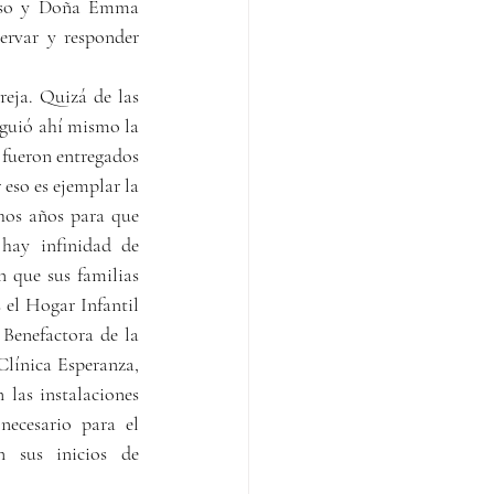
onso y Doña Emma 
ervar y responder 
eja. Quizá de las 
iguió ahí mismo la 
 fueron entregados 
so es ejemplar la 
os años para que 
 hay infinidad de 
 que sus familias 
el Hogar Infantil 
Benefactora de la 
Clínica Esperanza, 
las instalaciones 
ecesario para el 
 sus inicios de 