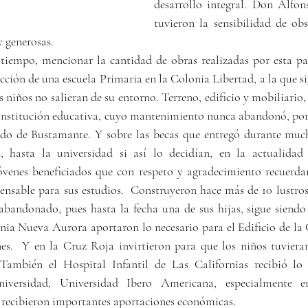
desarrollo integral. Don Alf
tuvieron la sensibilidad de obs
 generosas.   
tiempo, mencionar la cantidad de obras realizadas por esta par
cción de una escuela Primaria en la Colonia Libertad, a la que s
 niños no salieran de su entorno. Terreno, edificio y mobiliario,
institución educativa, cuyo mantenimiento nunca abandonó, por e
 de Bustamante. Y sobre las becas que entregó durante much
s, hasta la universidad si así lo decidían, en la actualidad
óvenes beneficiados que con respeto y agradecimiento recuerdan
ensable para sus estudios.  Construyeron hace más de 10 lustros 
bandonado, pues hasta la fecha una de sus hijas, sigue siendo 
onia Nueva Aurora aportaron lo necesario para el Edificio de la 
s.  Y en la Cruz Roja invirtieron para que los niños tuvieran 
También el Hospital Infantil de Las Californias recibió lo n
versidad, Universidad Ibero Americana, especialmente en
s recibieron importantes aportaciones económicas.