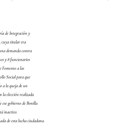
ría de Integración y 
 cuya titular era
 una demanda contra
nos y 8 funcionarios 
de Fomento a las 
ollo Social para que
do a la queja de un
 la elección realizada
e ese gobierno de Bonilla
tá inactivo.
izada de esta lucha ciudadana.