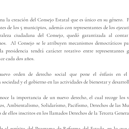
 la creación del Consejo Estatal que es único en su género.  Pu
tes de los 5 municipios, además con representantes de los ejecut
raleza ciudadana del Consejo, quedó garantizada al conta
nos.  Al Consejo se le atribuyen mecanismos democráticos par
a presidencia tendrá carácter rotativo entre representantes 
ace cada dos años.
evo orden de derecho social que pone el énfasis en el d
 sociedad y el gobierno en las actividades de bienestar y desarroll
noce la importancia de un nuevo derecho, el cual recoge los v
 Ambientalismo, Solidarísmo, Pacifismo, Derechos de las Muje
s de ellos inscritos en los llamados Derechos de la Tercera Genera
 al espíritu del Programa de Reforma del Estado, en lo que se