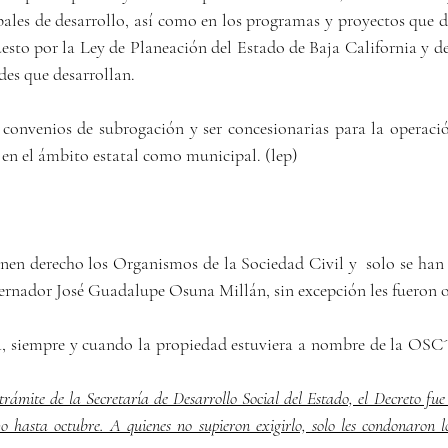
ales de desarrollo, así como en los programas y proyectos que de
uesto por la Ley de Planeación del Estado de Baja California y d
ades que desarrollan.
 convenios de subrogación y ser concesionarias para la operaci
o en el ámbito estatal como municipal. (lep)
enen derecho los Organismos de la Sociedad Civil y  solo se han
ernador José Guadalupe Osuna Millán, sin excepción les fueron 
ua, siempre y cuando la propiedad estuviera a nombre de la OSC´s
trámite de la Secretaría de Desarrollo Social del Estado, el Decreto fue 
o hasta octubre. A quienes no supieron exigirlo, solo les condonaron lo