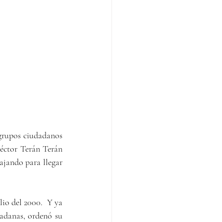
 grupos ciudadanos 
éctor Terán Terán 
jando para llegar 
io del 2000.  Y ya 
adanas, ordenó su 