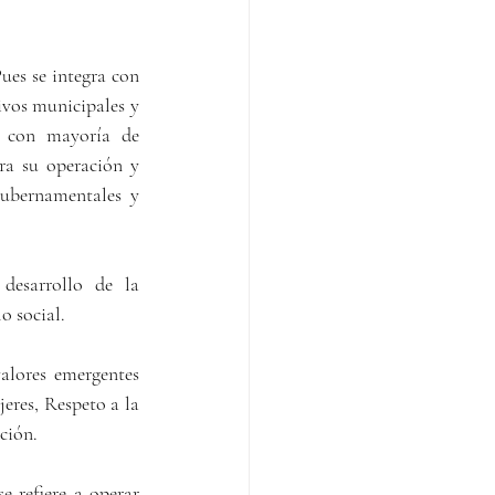
es se integra con 
ivos municipales y 
r con mayoría de 
a su operación y 
gubernamentales y 
esarrollo de la 
o social.
alores emergentes 
res, Respeto a la 
ción.
 refiere a operar 