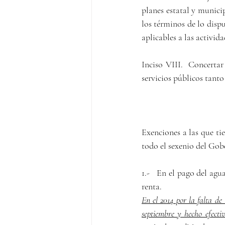
planes estatal y municip
los términos de lo disp
aplicables a las activid
Inciso VIII.  Concertar
servicios públicos tant
Exenciones a las que ti
todo el sexenio del Gob
1.-   En el pago del ag
renta.
En el 2014 por la falta de 
septiembre y hecho efectiv