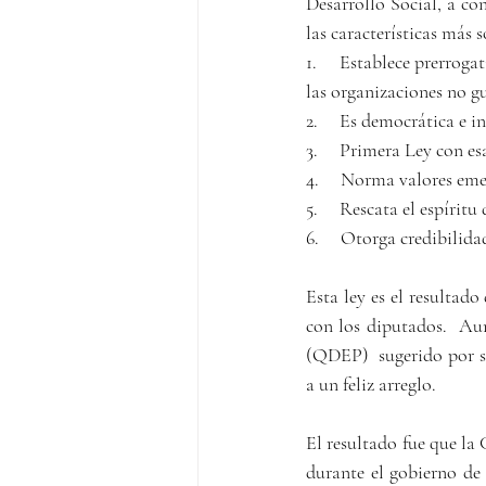
Desarrollo Social, a c
las características más s
1.     Establece prerroga
las organizaciones no g
2.     Es democrática e i
3.     Primera Ley con es
4.     Norma valores eme
5.     Rescata el espíri
6.     Otorga credibilida
Esta ley es el resultad
con los diputados.  Au
(QDEP)  sugerido por su
a un feliz arreglo.  
El resultado fue que la
durante el gobierno de