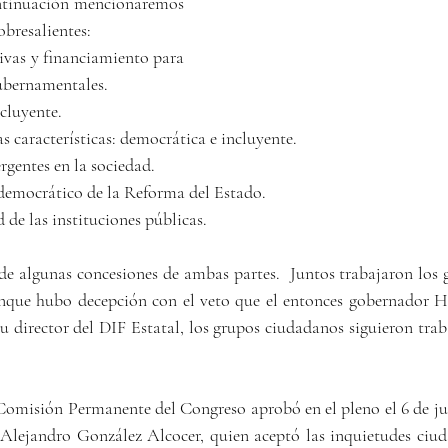
ontinuación mencionaremos 
obresalientes:
tivas y financiamiento para 
ubernamentales.
ncluyente.
as características: democrática e incluyente.
rgentes en la sociedad.
tu democrático de la Reforma del Estado.
d de las instituciones públicas.
o de algunas concesiones de ambas partes.  Juntos trabajaron los
nque hubo decepción con el veto que el entonces gobernador H
 director del DIF Estatal, los grupos ciudadanos siguieron traba
 Comisión Permanente del Congreso aprobó en el pleno el 6 de jul
 Alejandro González Alcocer, quien aceptó las inquietudes ciud