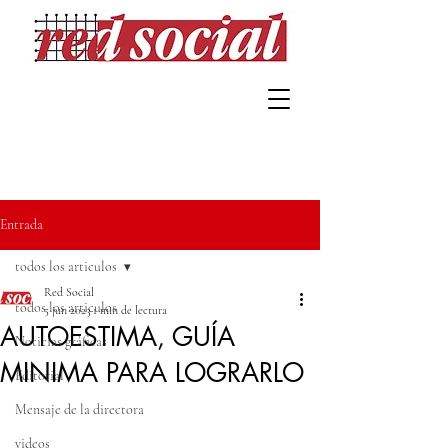
Entrada
todos los articulos
Red Social
todos los articulos
5 jun 2023
1 min de lectura
AUTOESTIMA, GUÍA
Noticias gráficas
MINIMA PARA LOGRARLO
Editorial
Mensaje de la directora
videos