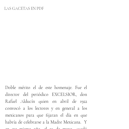
LAS GACETAS EN PDF
Doble mérito el de este homenaje. Fue el 
director del periódico EXCELSIOR, don 
Rafael Alducín quien en abril de 1922 
convocó a los lectores y en general a los 
mexicanos para que fijaran el día en que 
habría de celebrarse a la Madre Mexicana.  Y 
en ese mismo año, el 10 de mayo, quedó 