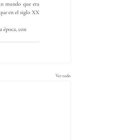
 un mundo que era 
ue en el siglo XX 
a época, con 
Ver todo