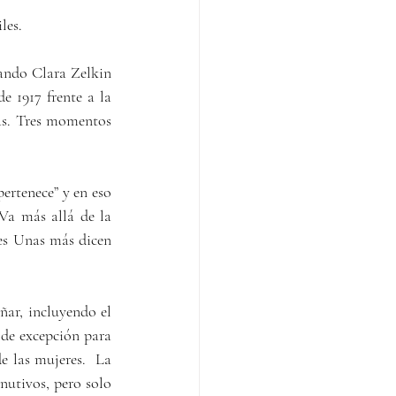
les.
ando Clara Zelkin 
propuso el 8 de marzo como Día Internacional de la Mujer, o tal vez el 8 de marzo de 1917 frente a la 
as. Tres momentos 
ertenece” y en eso 
Va más allá de la 
es Unas más dicen 
ar, incluyendo el 
 de excepción para 
e las mujeres.  La 
nutivos, pero solo 