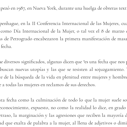
ezó en 1987, en Nueva York, durante una huelga de obreras texti
enhague, en la II Conferencia Internacional de las Mujeres, cu
as de Petrogrado encabezaron la primera manifestación de mas
 fecha.
diversos significados, algunas dicen que “es una fecha que nos p
buscan nuevas utopías y las que se resisten al sojuzgamiento. 
te de la búsqueda de la vida en plenitud entre mujeres y hombr
 a todas las mujeres en reclamos de sus derechos.
ta fecha como la culminación de todo lo que la mujer suele soñ
 reconocimiento, expuesto, no como la realidad lo dice, en grado
etraso, la marginación y las agresiones que reciben la mayoría d
d que exalta de palabra a la mujer, al llena de adjetivos o dimi