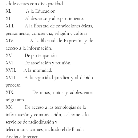
adolescentes con discapacidad.
XI.            A la Educación.
XII.          Al descanso y al esparcimiento.
XIII.        A la libertad de convicciones éticas, 
pensamiento, conciencia, religión y cultura.
XIV.        A la libertad de Expresión y de 
acceso a la información.
XV.          De participación.
XVI.        De asociación y reunión.
XVII.      A la intimidad.
XVIII.    A la seguridad jurídica y al debido 
proceso.
XIX.        De niñas, niños y adolescentes 
migrantes.
XX.          De acceso a las tecnologías de la 
información y comunicación, así como a los 
servicios de radiodifusión y 
telecomunicaciones, incluido el de Banda 
Ancha e Internet.