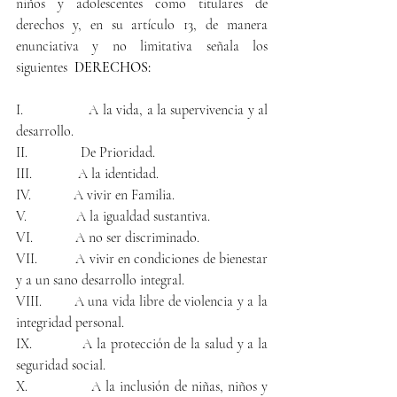
niños y adolescentes como titulares de 
derechos y, en su artículo 13, de manera 
enunciativa y no limitativa señala los 
siguientes  
DERECHOS:
I.                 A la vida, a la supervivencia y al 
desarrollo.
II.               De Prioridad.
III.             A la identidad.
IV.            A vivir en Familia.
V.              A la igualdad sustantiva.
VI.            A no ser discriminado.
VII.          A vivir en condiciones de bienestar 
y a un sano desarrollo integral.
VIII.        A una vida libre de violencia y a la 
integridad personal.
IX.            A la protección de la salud y a la 
seguridad social.
X.              A la inclusión de niñas, niños y 