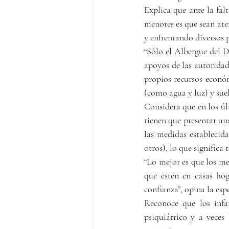
Explica que ante la falt
menores es que sean aten
y enfrentando diversos p
“Sólo el Albergue del D
apoyos de las autoridad
propios recursos económ
(como agua y luz) y suel
Considera que en los ú
tienen que presentar un
las medidas establecida
otros), lo que significa
“Lo mejor es que los men
que estén en casas ho
confianza”, opina la espe
Reconoce que los infan
psiquiátrico y a veces 