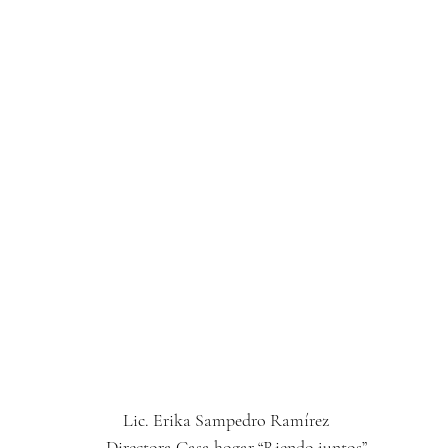
           Lic. Erika Sampedro Ramírez
                Directora Casa hogar “Riendo juntos”