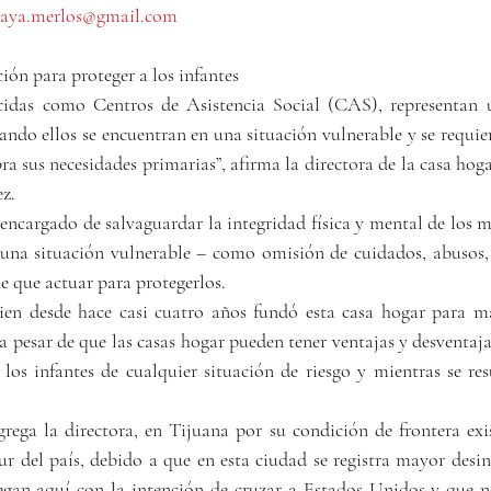
uraya.merlos@gmail.com
ión para proteger a los infantes
cidas como Centros de Asistencia Social (CAS), representan u
ando ellos se encuentran en una situación vulnerable y se requie
 sus necesidades primarias”, afirma la directora de la casa hoga
z.
encargado de salvaguardar la integridad física y mental de los m
 una situación vulnerable – como omisión de cuidados, abusos, n
ne que actuar para protegerlos.
n desde hace casi cuatro años fundó esta casa hogar para mad
 a pesar de que las casas hogar pueden tener ventajas y desventaja
los infantes de cualquier situación de riesgo y mientras se resu
rega la directora, en Tijuana por su condición de frontera exi
ur del país, debido a que en esta ciudad se registra mayor desin
egan aquí con la intención de cruzar a Estados Unidos y que no