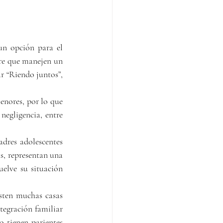
n opción para el 
re que manejen un 
r “Riendo juntos”, 
enores, por lo que 
egligencia, entre 
res adolescentes 
s, representan una 
elve su situación 
sten muchas casas 
tegración familiar 
 tienen parientes 