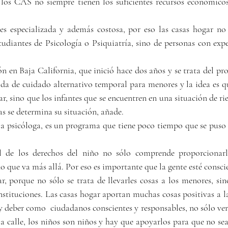
los CAS no siempre tienen los suficientes recursos económicos 
es especializada y además costosa, por eso las casas hogar no 
tudiantes de Psicología o Psiquiatría, sino de personas con exper
 en Baja California, que inició hace dos años y se trata del pro
da de cuidado alternativo temporal para menores y la idea es qu
ar, sino que los infantes que se encuentren en una situación de rie
as se determina su situación, añade.
a psicóloga, es un programa que tiene poco tiempo que se puso 
al de los derechos del niño no sólo comprende proporcionarle
o que va más allá. Por eso es importante que la gente esté consci
ar, porque no sólo se trata de llevarles cosas a los menores, si
stituciones. Las casas hogar aportan muchas cosas positivas a la
 y deber como  ciudadanos conscientes y responsables, no sólo ve
la calle, los niños son niños y hay que apoyarlos para que no se