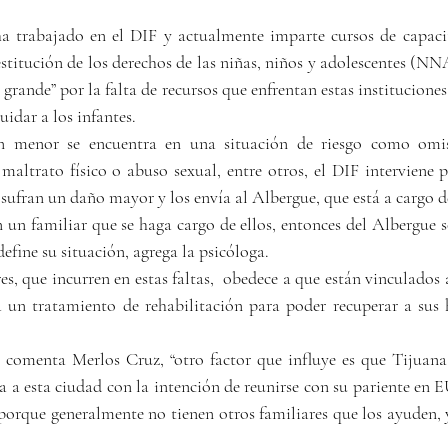
ha trabajado en el DIF y actualmente imparte cursos de capacit
titución de los derechos de las niñas, niños y adolescentes (NNA
grande” por la falta de recursos que enfrentan estas instituciones
uidar a los infantes.
 menor se encuentra en una situación de riesgo como omis
maltrato físico o abuso sexual, entre otros, el DIF interviene p
 sufran un daño mayor y los envía al Albergue, que está a cargo de
n un familiar que se haga cargo de ellos, entonces del Albergue 
define su situación, agrega la psicóloga.
s, que incurren en estas faltas,  obedece a que están vinculados 
 un tratamiento de rehabilitación para poder recuperar a sus h
 comenta Merlos Cruz, “otro factor que influye es que Tijuana 
 a esta ciudad con la intención de reunirse con su pariente en EU
porque generalmente no tienen otros familiares que los ayuden, y