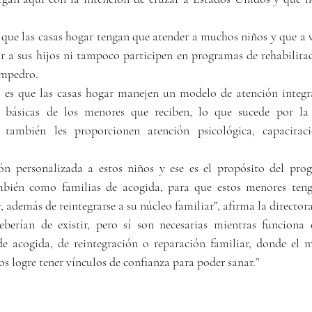
 que las casas hogar tengan que atender a muchos niños y que a v
ar a sus hijos ni tampoco participen en programas de rehabilitac
ampedro.
l es que las casas hogar manejen un modelo de atención integr
s básicas de los menores que reciben, lo que sucede por la f
también les proporcionen atención psicológica, capacitaci
ón personalizada a estos niños y ese es el propósito del pro
bién como familias de acogida, para que estos menores teng
, además de reintegrarse a su núcleo familiar”, afirma la directora
berían de existir, pero sí son necesarias mientras funciona 
e acogida, de reintegración o reparación familiar, donde el 
s logre tener vínculos de confianza para poder sanar.”  