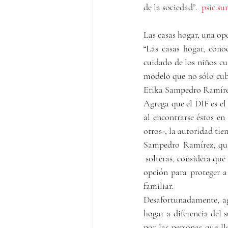
de la sociedad”.  
psic.s
Las casas hogar, una opc
“Las casas hogar, cono
cuidado de los niños cu
modelo que no sólo cubra
Erika Sampedro Ramíre
Agrega que el DIF es el 
al encontrarse éstos en
otros-, la autoridad tie
Sampedro Ramírez, quie
 solteras, considera que
opción para proteger a 
familiar.
Desafortunadamente, ag
hogar a diferencia del s
por las personas que ll