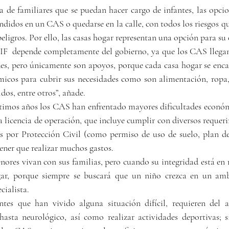
a de familiares que se puedan hacer cargo de infantes, las opcio
didos en un CAS o quedarse en la calle, con todos los riesgos que
eligros. Por ello, las casas hogar representan una opción para su
IF  depende completamente del gobierno, ya que los CAS llegan 
es, pero únicamente son apoyos, porque cada casa hogar se encar
icos para cubrir sus necesidades como son alimentación, ropa, 
dos, entre otros”, añade.
ltimos años los CAS han enfrentado mayores dificultades económ
a licencia de operación, que incluye cumplir con diversos requer
s por Protección Civil (como permiso de uso de suelo, plan de 
 tener que realizar muchos gastos.
ores vivan con sus familias, pero cuando su integridad está en ri
gar, porque siempre se buscará que un niño crezca en un amb
cialista.
tes que han vivido alguna situación difícil, requieren del a
hasta neurológico, así como realizar actividades deportivas; s