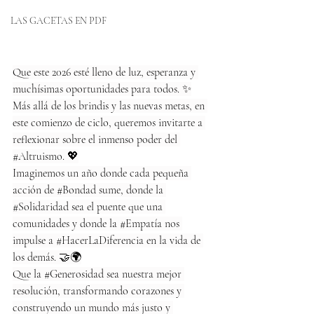
LAS GACETAS EN PDF
Que este 2026 esté lleno de luz, esperanza y 
muchísimas oportunidades para todos. ✨
Más allá de los brindis y las nuevas metas, en 
este comienzo de ciclo, queremos invitarte a 
reflexionar sobre el inmenso poder del 
#Altruismo
. 💖
Imaginemos un año donde cada pequeña 
acción de 
#Bondad
 sume, donde la 
#Solidaridad
 sea el puente que una 
comunidades y donde la 
#Empatía
 nos 
impulse a 
#HacerLaDiferencia
 en la vida de 
los demás. 🤝🌍
Que la 
#Generosidad
 sea nuestra mejor 
resolución, transformando corazones y 
construyendo un mundo más justo y 