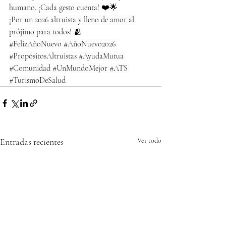
humano. ¡Cada gesto cuenta! ❤️🌟
¡Por un 2026 altruista y lleno de amor al 
prójimo para todos! 🫂
#FelizAñoNuevo
#AñoNuevo2026
#PropósitosAltruistas
#AyudaMutua
#Comunidad
#UnMundoMejor
#ATS
#TurismoDeSalud
Entradas recientes
Ver todo