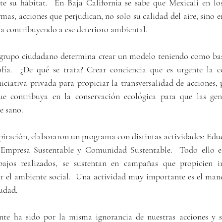
te su hábitat.  En Baja California se sabe que Mexicali en lo
rmas, acciones que perjudican, no solo su calidad del aire, sino e
a contribuyendo a ese deterioro ambiental.
n grupo ciudadano determina crear un modelo teniendo como base
fía.  ¿De qué se trata? Crear conciencia que es urgente la c
iciativa privada para propiciar la transversalidad de acciones, 
e contribuya en la conservación ecológica para que las gener
e sano.
piración, elaboraron un programa con distintas actividades: Edu
 Empresa Sustentable y Comunidad Sustentable.  Todo ello e 
bajos realizados, se sustentan en campañas que propicien in
r el ambiente social.  Una actividad muy importante es el manej
iudad.
nte ha sido por la misma ignorancia de nuestras acciones y su