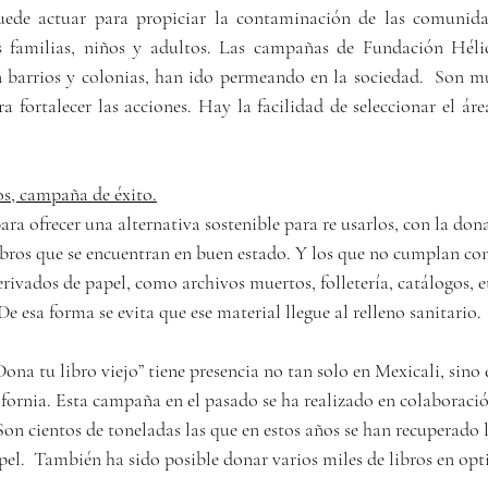
uede actuar para propiciar la contaminación de las comunidad
as familias, niños y adultos. Las campañas de Fundación Hélic
 barrios y colonias, han ido permeando en la sociedad.  Son mu
 fortalecer las acciones. Hay la facilidad de seleccionar el áre
os, campaña de éxito.
ara ofrecer una alternativa sostenible para re usarlos, con la don
Libros que se encuentran en buen estado. Y los que no cumplan co
erivados de papel, como archivos muertos, folletería, catálogos, e
 De esa forma se evita que ese material llegue al relleno sanitario.
na tu libro viejo” tiene presencia no tan solo en Mexicali, sino 
fornia. Esta campaña en el pasado se ha realizado en colaboración
Son cientos de toneladas las que en estos años se han recuperado l
pel.  También ha sido posible donar varios miles de libros en op