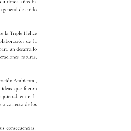
s últimos años ha 
n general descuido 
 la Triple Hélice 
olaboración de la 
para un desarrollo 
aciones futuras, 
cación Ambiental, 
ideas que fueron 
quietud entre la 
o correcto de los 
s consecuencias.  