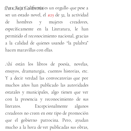
Para Baja California es un orgullo que pese a 
LAS GACETAS EN PDF
ser un estado novel, el 
#29
 de 32, la actividad 
de hombres y mujeres creadores, 
específicamente en la Literatura, le han 
permitido el reconocimiento nacional, gracias 
a la calidad de quienes usando “la palabra” 
hacen maravillas con ellas.
Ahí están los libros de poesía, novelas, 
ensayos, dramaturgia, cuentos historias, etc. 
Y a decir verdad las convocatorias que por 
muchos años han publicado las autoridades 
estatales y municipales, algo tienen que ver 
con la presencia y reconocimiento de sus 
literatos.  Excepcionalmente algunos 
creadores no creen en este tipo de promoción 
que el gobierno patrocina. Pero, ayudan 
mucho a la hora de ver publicadas sus obras, 