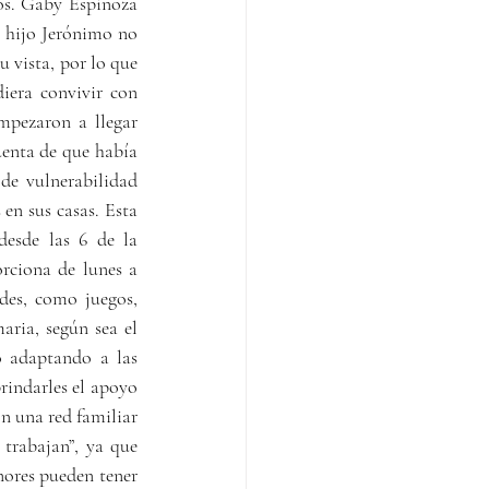
os. Gaby Espinoza 
 hijo Jerónimo no 
 vista, por lo que 
era convivir con 
mpezaron a llegar 
uenta de que había 
e vulnerabilidad 
en sus casas. Esta 
desde las 6 de la 
rciona de lunes a 
des, como juegos, 
aria, según sea el 
 adaptando a las 
rindarles el apoyo 
 una red familiar 
trabajan”, ya que 
ores pueden tener 