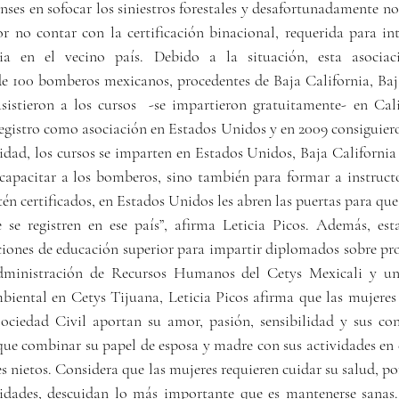
es en sofocar los siniestros forestales y desafortunadamente no 
r no contar con la certificación binacional, requerida para int
ia en el vecino país. Debido a la situación, esta asociac
de 100 bomberos mexicanos, procedentes de Baja California, Baja
sistieron a los cursos  -se impartieron gratuitamente- en Cali
egistro como asociación en Estados Unidos y en 2009 consiguiero
idad, los cursos se imparten en Estados Unidos, Baja California 
 capacitar a los bomberos, sino también para formar a instructor
n certificados, en Estados Unidos les abren las puertas para que
 se registren en ese país”, afirma Leticia Picos. Además, esta
ciones de educación superior para impartir diplomados sobre prot
dministración de Recursos Humanos del Cetys Mexicali y una
iental en Cetys Tijuana, Leticia Picos afirma que las mujeres 
ociedad Civil aportan su amor, pasión, sensibilidad y sus co
que combinar su papel de esposa y madre con sus actividades en e
tres nietos. Considera que las mujeres requieren cuidar su salud, p
vidades, descuidan lo más importante que es mantenerse sanas.