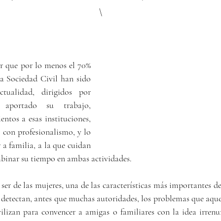
\
                                    
r que por lo menos el 70% 
a Sociedad Civil han sido 
ualidad, dirigidos por 
 aportado su trabajo, 
ntos a esas instituciones, 
 con profesionalismo, y lo 
a familia, a la que cuidan 
binar su tiempo en ambas actividades.
er de las mujeres, una de las características más importantes de 
 detectan, antes que muchas autoridades, los problemas que aquej
lizan para convencer a amigas o familiares con la idea irrenun