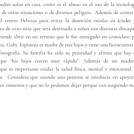
edan solos en casa, como es el abuso en el uso de la tecnologí
 de otras situaciones o de diversos peligros.  Además de contar 
 centro Delicias para evitar la deserción escolar en kinder 
a de otro sitio que será destinado a niños con distintas discapa
tende abrir en un terreno que le fue entregado en comodato p
. Gaby Espinoza es madre de tres hijos y tiene una licenciatura 
fotografía. Su familia ha sido su prioridad y afirma que hay 
que “los hijos crecen muy rápido”. Además de ser madre 
que es importante cuidar la salud física, mental y emocional, 
se.  Considera que cuando una persona se involucra en apoyar 
os inmersos y que no lo podemos dejar porque van surgiendo má