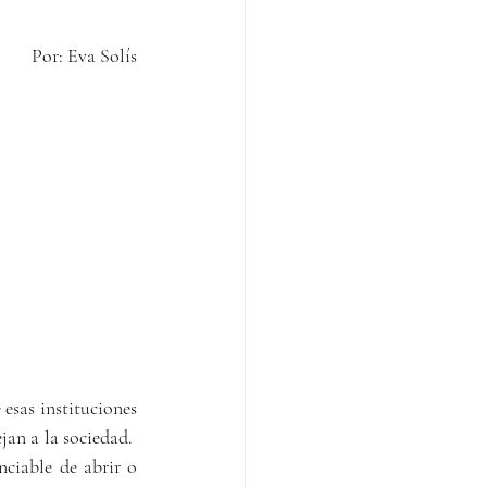
              Por: Eva Solís
esas instituciones 
an a la sociedad.  
ciable de abrir o 