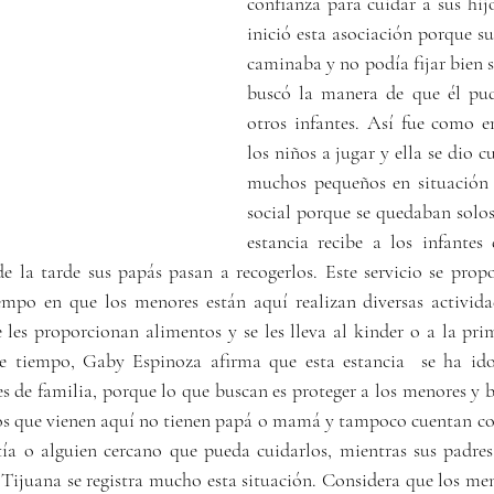
confianza para cuidar a sus hij
inició esta asociación porque su
caminaba y no podía fijar bien su
buscó la manera de que él pudi
otros infantes. Así fue como e
los niños a jugar y ella se dio c
muchos pequeños en situación d
social porque se quedaban solos 
estancia recibe a los infantes 
 la tarde sus papás pasan a recogerlos. Este servicio se propo
iempo en que los menores están aquí realizan diversas activida
 les proporcionan alimentos y se les lleva al kinder o a la prim
te tiempo, Gaby Espinoza afirma que esta estancia  se ha ido
s de familia, porque lo que buscan es proteger a los menores y b
os que vienen aquí no tienen papá o mamá y tampoco cuentan con
ía o alguien cercano que pueda cuidarlos, mientras sus padres 
ijuana se registra mucho esta situación. Considera que los men