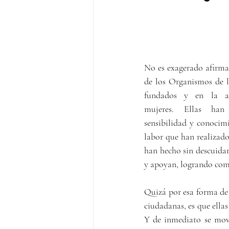
No es exagerado afirma
de los Organismos de l
fundados y en la act
mujeres. Ellas han
sensibilidad y conocimie
labor que han realizado
han hecho sin descuidar 
y apoyan, logrando com
Quizá por esa forma de s
ciudadanas, es que ellas
Y de inmediato se movi