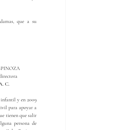
 damas, que a su 
SPINOZA 
directora
 C.  
infantil y en 2009 
vil para apoyar a 
e tienen que salir 
lguna persona de 