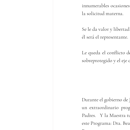
innumerables ocasiones.
la solicitud materna.
Se le da valor y liberta
él será el representante.
Le queda el conflicto 
sobreprotegido y el eje 
Durante el gobierno de
un extraordinario pro
Padres.   Y la Maestra t
este Programa: Dra. Bea