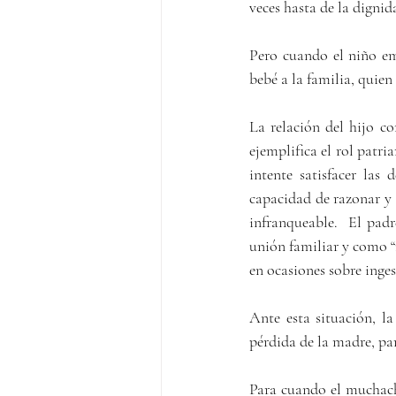
veces hasta de la digni
Pero cuando el niño em
bebé a la familia, quien
La relación del hijo co
ejemplifica el rol patria
intente satisfacer las
capacidad de razonar y 
infranqueable.  El pad
unión familiar y como “
en ocasiones sobre inges
Ante esta situación, la
pérdida de la madre, pa
Para cuando el muchacho