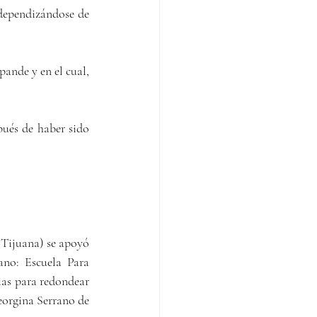
dependizándose de 
ande y en el cual, 
ués de haber sido 
Tijuana) se apoyó 
no: Escuela Para 
ias para redondear 
orgina Serrano de 