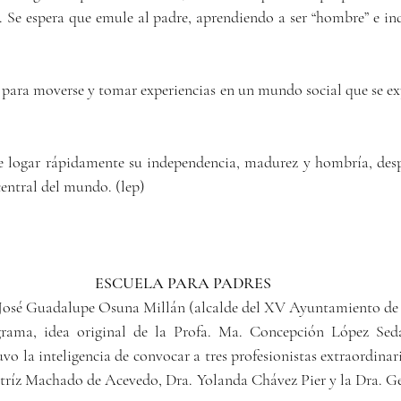
 Se espera que emule al padre, aprendiendo a ser “hombre” e in
d para moverse y tomar experiencias en un mundo social que se exp
de logar rápidamente su independencia, madurez y hombría, desp
central del mundo. (lep)
ESCUELA PARA PADRES
 José Guadalupe Osuna Millán (alcalde del XV Ayuntamiento de 
grama, idea original de la Profa. Ma. Concepción López Seda
uvo la inteligencia de convocar a tres profesionistas extraordinar
tríz Machado de Acevedo, Dra. Yolanda Chávez Pier y la Dra. Ge