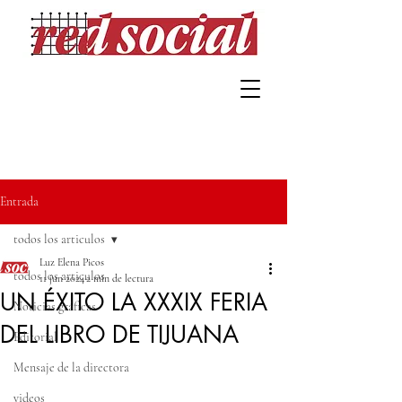
Entrada
todos los articulos
Luz Elena Picos
todos los articulos
11 jun 2024
2 min de lectura
UN ÉXITO LA XXXIX FERIA
Noticias gráficas
DEL LIBRO DE TIJUANA
Editorial
Mensaje de la directora
videos