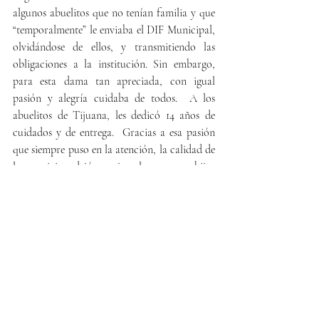
algunos abuelitos que no tenían familia y que 
“temporalmente” le enviaba el DIF Municipal, 
olvidándose de ellos, y transmitiendo las 
obligaciones a la institución. Sin embargo, 
para esta dama tan apreciada, con igual 
pasión y alegría cuidaba de todos.  A los 
abuelitos de Tijuana, les dedicó 14 años de 
cuidados y de entrega.  Gracias a esa pasión 
que siempre puso en la atención, la calidad de 
los servicios, dejó un ejemplo para sus hijos 
que desde su ausencia física han dedicado en 
su memoria, la pasión por servir a esos seres 
que podrían estar desvalidos sin su familia, 
pero que en la Estancia los Años de Oro, se 
reencontraron con su antiguo hogar y quizá 
más perfeccionado que el propio.