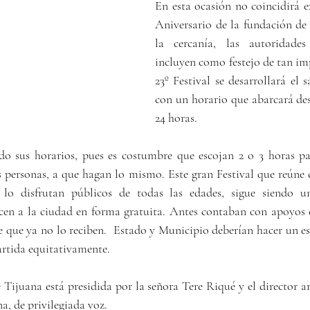
En esta ocasión no coincidirá e
Aniversario de la fundación de 
la cercanía, las autoridades
incluyen como festejo de tan imp
23º Festival se desarrollará el 
con un horario que abarcará desd
24 horas.
o sus horarios, pues es costumbre que escojan 2 o 3 horas par
 personas, a que hagan lo mismo. Este gran Festival que reúne c
 lo disfrutan públicos de todas las edades, sigue siendo un
ecen a la ciudad en forma gratuita. Antes contaban con apoyos 
 que ya no lo reciben.  Estado y Municipio deberían hacer un esf
artida equitativamente.
juana está presidida por la señora Tere Riqué y el director artí
a, de privilegiada voz.