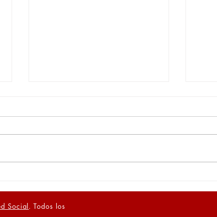
NATALIA E ISAACNUESTRO
SIG
ORGULLO
LA 
d Social
. Todos los