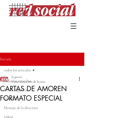
Entrada
todos los articulos
la gaceta
todos los articulos
8 mar 2025
2 min de lectura
CARTAS DE AMOREN
Noticias gráficas
FORMATO ESPECIAL
Editorial
Mensaje de la directora
videos