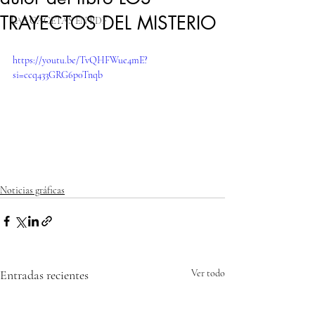
TRAYECTOS DEL MISTERIO
LAS GACETAS EN PDF
https://youtu.be/TvQHFWue4mE?
si=ccq433GRG6p0Tnqb
Noticias gráficas
Entradas recientes
Ver todo