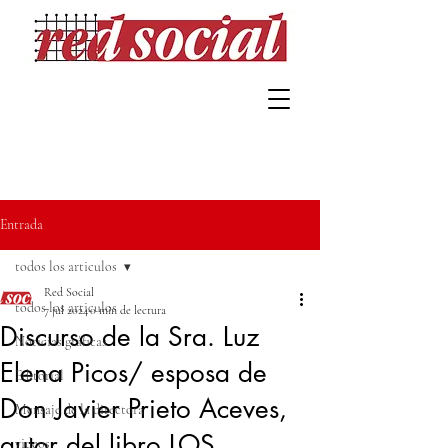
Entrada
todos los articulos
Red Social
todos los articulos
7 jul 2024
0 min de lectura
Discurso de la Sra. Luz
Noticias gráficas
Elena Picos/ esposa de
Editorial
Don Javier Prieto Aceves,
Mensaje de la directora
autor del libro LOS
videos