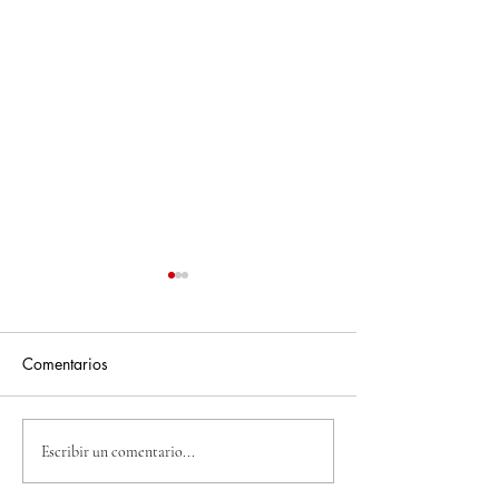
Comentarios
NATALIA E
SIGUE LA LUCH
Escribir un comentario...
ISAACNUESTRO
CONTRA LA TRA