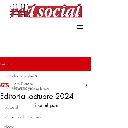
Entrada
todos los articulos
Javier Prieto A.
todos los articulos
14 oct 2024
3 min de lectura
Editorial octubre 2024
Noticias gráficas
Tirar el pan
Editorial
Mensaje de la directora
videos