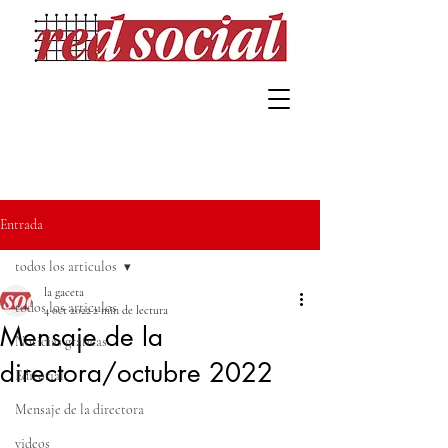
Entrada
todos los articulos
la gaceta
todos los articulos
4 oct 2022
2 min de lectura
Mensaje de la
Noticias gráficas
directora/octubre 2022
Editorial
Mensaje de la directora
videos