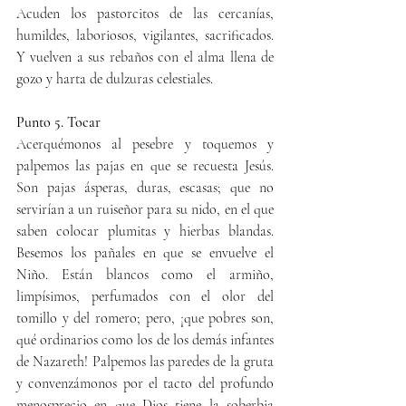
Acuden los pastorcitos de las cercanías, 
humildes, laboriosos, vigilantes, sacrificados.  
Y vuelven a sus rebaños con el alma llena de 
gozo y harta de dulzuras celestiales.
Punto 5. Tocar
Acerquémonos al pesebre y toquemos y 
palpemos las pajas en que se recuesta Jesús. 
Son pajas ásperas, duras, escasas; que no 
servirían a un ruiseñor para su nido, en el que 
saben colocar plumitas y hierbas blandas.  
Besemos los pañales en que se envuelve el 
Niño. Están blancos como el armiño, 
limpísimos, perfumados con el olor del 
tomillo y del romero; pero, ¡que pobres son, 
qué ordinarios como los de los demás infantes 
de Nazareth! Palpemos las paredes de la gruta 
y convenzámonos por el tacto del profundo 
menosprecio en que Dios tiene la soberbia 