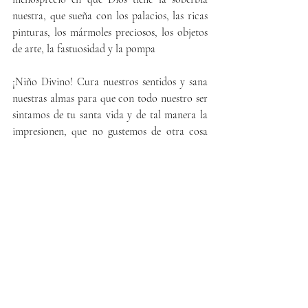
nuestra, que sueña con los palacios, las ricas 
pinturas, los mármoles preciosos, los objetos 
de arte, la fastuosidad y la pompa
¡Niño Divino! Cura nuestros sentidos y sana 
nuestras almas para que con todo nuestro ser 
sintamos de tu santa vida y de tal manera la 
impresionen, que no gustemos de otra cosa 
que de tu amor e imitación en el sacrificio. *
FOTO
Sagrada Familia (1)
Sagrada Familia (2)
Noticias gráficas