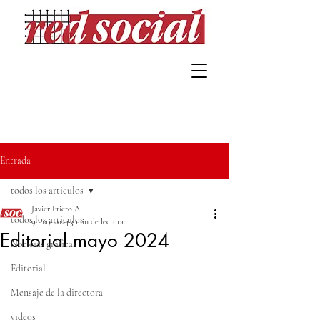
Entrada
todos los articulos
Javier Prieto A.
todos los articulos
9 may 2024
3 min de lectura
Editorial mayo 2024
Noticias gráficas
Editorial
Mensaje de la directora
videos