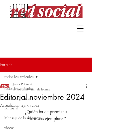
Entrada
todos los articulos
Javier Prieto A.
todos los articulos
18 nov 2024
3 min de lectura
Editorial noviembre 2024
Noticias gráficas
Actualizado:
23 nov 2024
Editorial
¿Quién ha de premiar a
Mensaje de la directora
Altruistas ejemplares?
videos