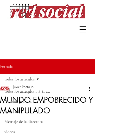
Entrada
todos los articulos
Javier Prieto A.
todos los articulos
26 abr 2025
2 min de lectura
MUNDO EMPOBRECIDO Y
Noticias gráficas
MANIPULADO
Editorial
Mensaje de la directora
videos